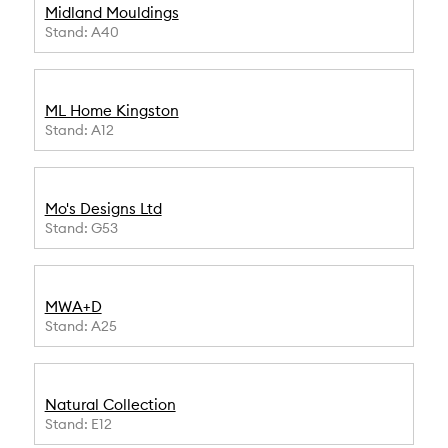
Midland Mouldings
Stand: A40
ML Home Kingston
Stand: A12
Mo's Designs Ltd
Stand: G53
MWA+D
Stand: A25
Natural Collection
Stand: E12